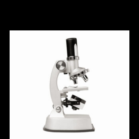
$
258.00