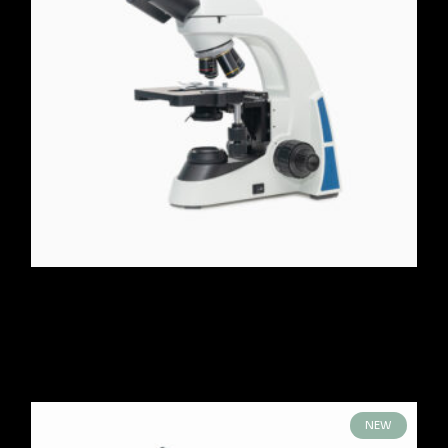
Digital Microscope
$
430.00
NEW