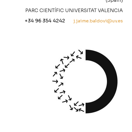
(Spain)
PARC CIENTÍFIC UNIVERSITAT VALENCIA
+34 96 354 4242
j.jaime.baldovi@uv.es