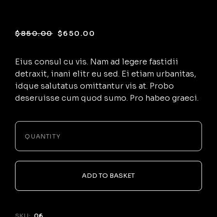
Deep Sky View
$
850.00
$
650.00
Eius consul cu vis. Nam ad legere fastidii
detraxit, inani elitr eu sed. Ei etiam urbanitas,
idque salutatus omittantur vis at. Probo
deseruisse cum quod sumo. Pro habeo graeci.
-
+
QUANTITY
ADD TO BASKET
SKU:
06