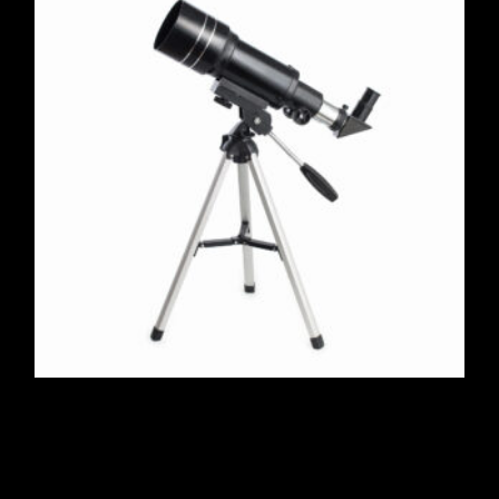
Telescope, F400
$
800.00