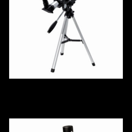
Sky Watching
$
750.00