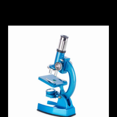
$
800.00