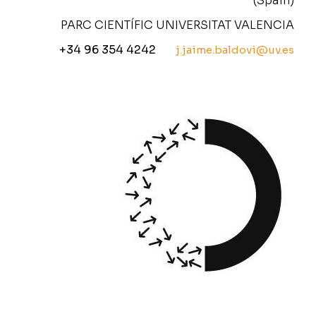
(Spain)
PARC CIENTÍFIC UNIVERSITAT VALENCIA
+34 96 354 4242
j.jaime.baldovi@uv.es