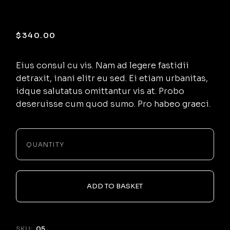
Bio Microscope
$
340.00
Eius consul cu vis. Nam ad legere fastidii
detraxit, inani elitr eu sed. Ei etiam urbanitas,
idque salutatus omittantur vis at. Probo
deseruisse cum quod sumo. Pro habeo graeci.
-
+
QUANTITY
ADD TO BASKET
SKU:
05