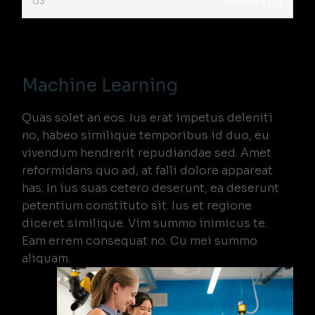
REVIEWS (0)
Machine Learning
Quas solet an eos. Ius erat impetus deleniti
no, habeo similique temporibus id duo, eu
vivendum hendrerit repudiandae sed. Amet
reformidans quo ad, at falli dolore appareat
has. In ius suas cetero deserunt, ea deserunt
petentium constituto sit. Ius et regione
diceret similique. Vim summo inimicus te.
Eam errem consequat no. Cu mei summo
aliquam.