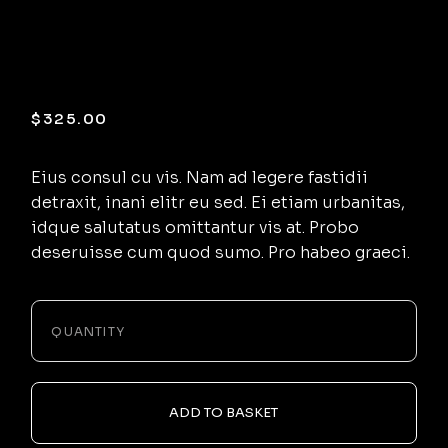
Microscope
100X-2000X
$
325.00
Eius consul cu vis. Nam ad legere fastidii
detraxit, inani elitr eu sed. Ei etiam urbanitas,
idque salutatus omittantur vis at. Probo
deseruisse cum quod sumo. Pro habeo graeci.
-
+
QUANTITY
ADD TO BASKET