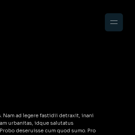
Search
scope 40X-
. Nam ad legere fastidii detraxit, inani
tiam urbanitas, idque salutatus
t. Probo deseruisse cum quod sumo. Pro