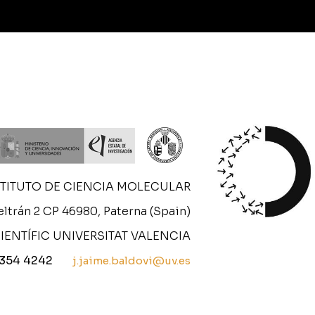
STITUTO DE CIENCIA MOLECULAR
ltrán 2 CP 46980, Paterna (Spain)
IENTÍFIC UNIVERSITAT VALENCIA
 354 4242
j.jaime.baldovi@uv.es