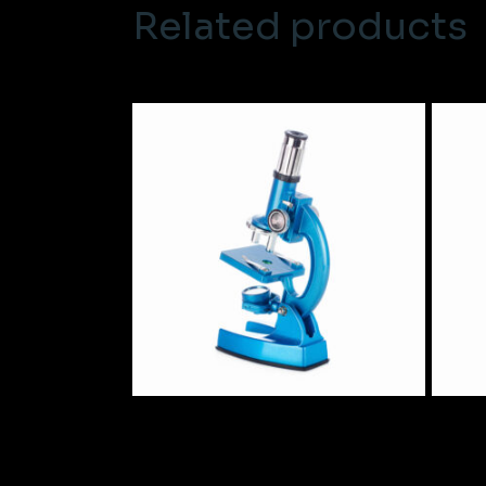
Related products
Microscope 100X-2000X
Micro
$
325.00
$
223.0