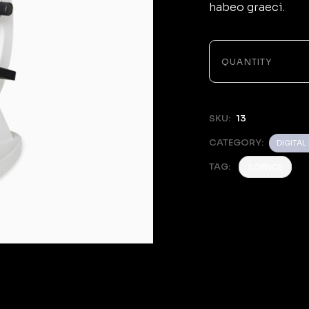
habeo graeci.
-
QUANTITY
SKU:
13
CATEGORY:
DIGITA
TAG:
SCIENCE