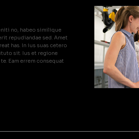
eniti no, habeo similique
rit repudiandae sed. Amet
reat has. In ius suas cetero
uto sit. Ius et regione
 te. Eam errem consequat