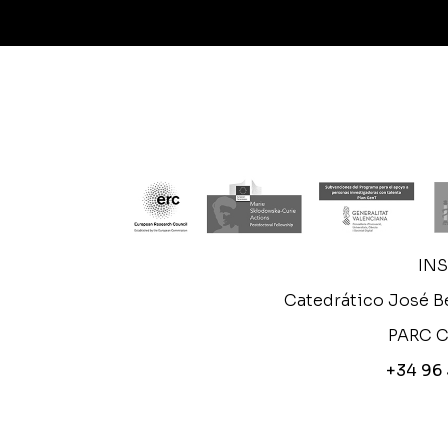
IN
Catedrático José Be
PARC C
+34 96