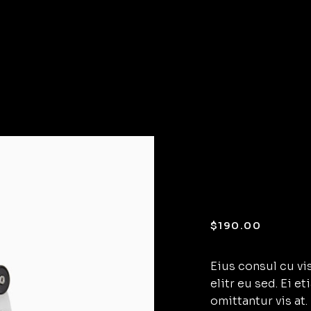
Micro
1000X
$
190.00
Eius consul cu vis
elitr eu sed. Ei e
omittantur vis a